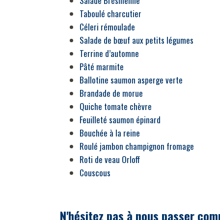
Salade Brésilienne
Taboulé charcutier
Céleri rémoulade
Salade de bœuf aux petits légumes
Terrine d
’
automne
Pâté marmite
Ballotine saumon asperge verte
Brandade de morue
Quiche tomate chèvre
Feuilleté saumon épinard
Bouchée à la reine
Roulé jambon champignon fromage
Roti de veau Orloff
Couscous
N'hésitez pas à nous passer co